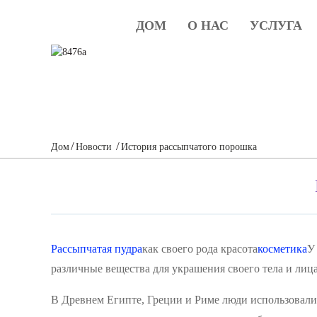
ДОМ
О НАС
УСЛУГА
Дом
Новости
История рассыпчатого порошка
Рассыпчатая пудра
как своего рода красота
косметика
У
различные вещества для украшения своего тела и лица
В Древнем Египте, Греции и Риме люди использовали