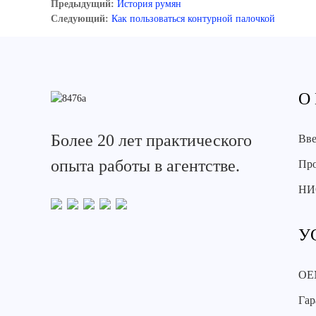
Предыдущий:
История румян
Следующий:
Как пользоваться контурной палочкой
О
Более 20 лет практического
Вве
опыта работы в агентстве.
Про
НИ
У
OE
Гар