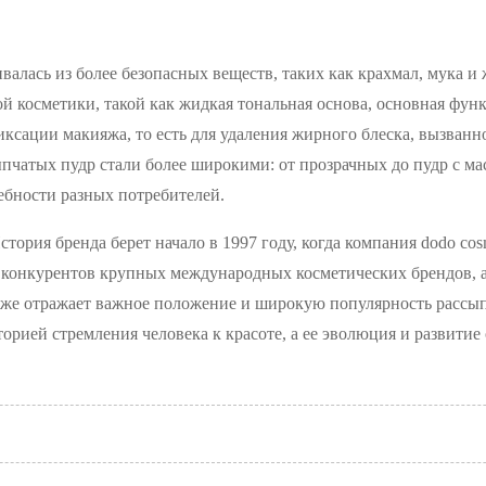
ивалась из более безопасных веществ, таких как крахмал, мука 
й косметики, такой как жидкая тональная основа, основная функ
фиксации макияжа, то есть для удаления жирного блеска, вызван
пчатых пудр стали более широкими: от прозрачных до пудр с 
бности разных потребителей.
стория бренда берет начало в 1997 году, когда компания dodo c
 конкурентов крупных международных косметических брендов, а 
кже отражает важное положение и широкую популярность рассып
историей стремления человека к красоте, а ее эволюция и развит